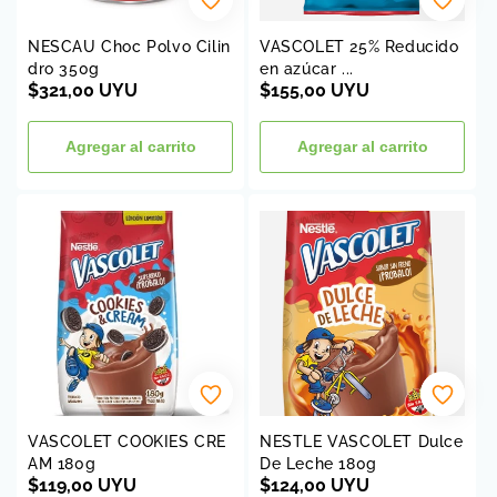
NESCAU Choc Polvo Cilin
VASCOLET 25% Reducido
dro 350g
en azúcar ...
Precio
$321,00 UYU
Precio
$155,00 UYU
habitual
habitual
Agregar al carrito
Agregar al carrito
VASCOLET COOKIES CRE
NESTLE VASCOLET Dulce
AM 180g
De Leche 180g
Precio
$119,00 UYU
Precio
$124,00 UYU