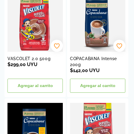
VASCOLET 2.0 500g
COPACABANA Intense
Precio
$299,00 UYU
200g
habitual
Precio
$142,00 UYU
habitual
Agregar al carrito
Agregar al carrito