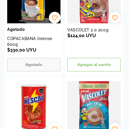
Agotado
VASCOLET 2.0 200g
Precio
$124,00 UYU
COPACABANA Intense
habitual
600g
Precio
$330,00 UYU
habitual
Agotado
Agregar al carrito