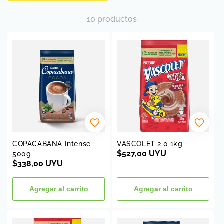
c
c
10 productos
i
ó
n
:
COPACABANA Intense
VASCOLET 2.0 1kg
Precio
$527,00 UYU
500g
Precio
$338,00 UYU
habitual
habitual
Agregar al carrito
Agregar al carrito