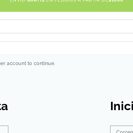
ENVÍO
GRATIS
EN PEDIDOS A PARTIR DE
$1800
INF
mer account to continue.
ta
Inic
Correo