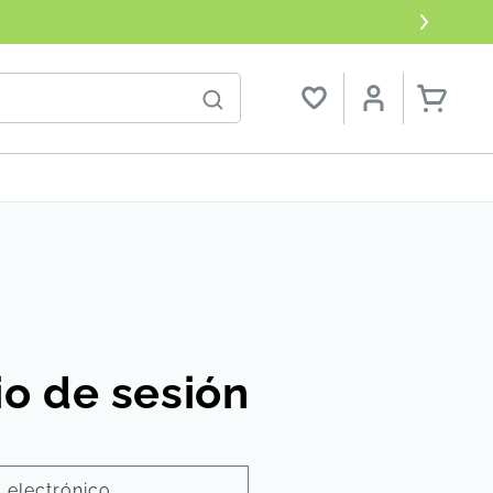
O
Carrito
io de sesión
 electrónico