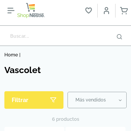
Ir directamente
al contenido
Car
Home
|
C
Vascolet
o
l
e
Filtrar
c
c
6 productos