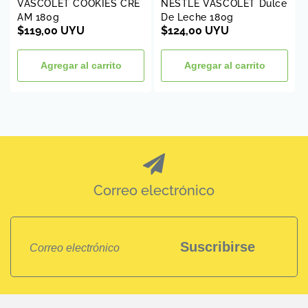
VASCOLET COOKIES CRE
NESTLE VASCOLET Dulce
AM 180g
De Leche 180g
Precio
$119,00 UYU
Precio
$124,00 UYU
habitual
habitual
Agregar al carrito
Agregar al carrito
Correo electrónico
Suscribirse